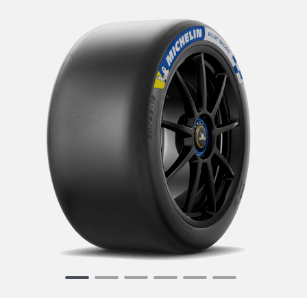
Item
1
of